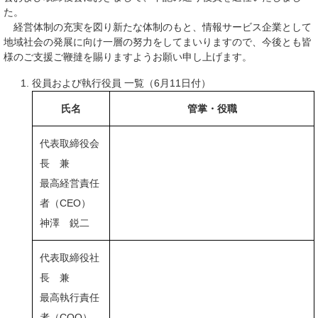
た。
経営体制の充実を図り新たな体制のもと、情報サービス企業として
地域社会の発展に向け一層の努力をしてまいりますので、今後とも皆
様のご支援ご鞭撻を賜りますようお願い申し上げます。
役員および執行役員 一覧（6月11日付）
氏名
管掌・役職
代表取締役会
長 兼
最高経営責任
者（CEO）
神澤 鋭二
代表取締役社
長 兼
最高執行責任
者（COO）