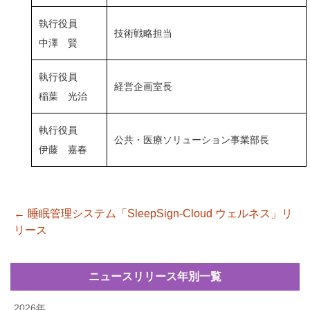
執行役員
技術戦略担当
中澤 賢
執行役員
経営企画室長
稲葉 光治
執行役員
公共・医療ソリューション事業部長
伊藤 嘉春
←
睡眠管理システム「SleepSign-Cloud ウェルネス」リ
投稿ナビゲーション
リース
ニュースリリース年別一覧
2026年