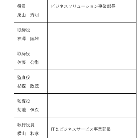
役員
ビジネスソリューション事業部長
巣山 秀明
取締役
神澤 陸雄
取締役
佐藤 公衛
監査役
杉森 政茂
監査役
菊池 伸次
執行役員
IT＆ビジネスサービス事業部長
横山 和孝