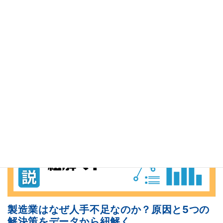
製造業の現場では、人手不足やムダの削減、生産性向上が急務
です。その解決策の一つが IoT（モノのインターネット）です
が、「導入のハードルが高い」「費用対効果が見えにくい」と
感じていませんか？ 実は、IoT導入は スモール […]
詳細ページへ
製造業はなぜ人手不足なのか？原因と5つの
解決策をデータから紐解く