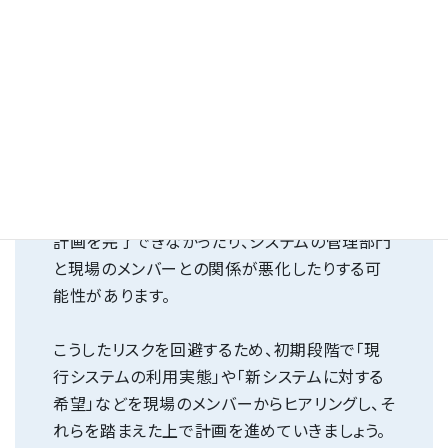
実施する直前になってはじめて、現場のメンバー
に参加してもらおうと考えることもあるかもしれ
ません。しかし、実施計画の終盤で「必要な機能
がなくなってしまっている」「このまま行くと、やり
づらい／できない業務が出てきてしまう」などの
意見が集まると、「刷新対象のシステム・範囲の
再設定」や「実施計画の組み直し」といった手戻
りが発生します。その結果、予定した期日までに
計画を完了できなかったり、システムの管理部門
と現場のメンバーとの関係が悪化したりする可
能性があります。
こうしたリスクを回避するため、初期段階で「現
行システムの利用実態」や「新システムに対する
希望」などを現場のメンバーからヒアリングし、そ
れらを踏まえた上で計画を進めていきましょう。