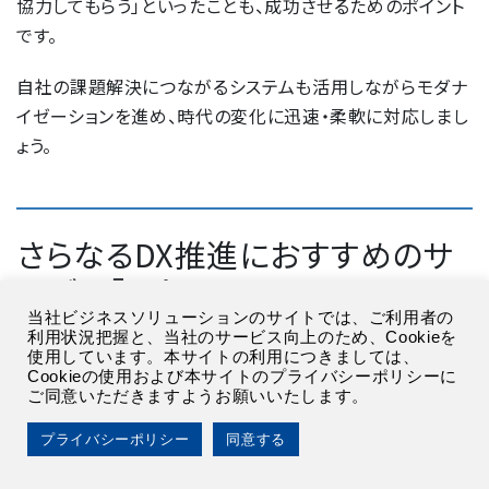
協力してもらう」といったことも、成功させるためのポイント
です。
自社の課題解決につながるシステムも活用しながらモダナ
イゼーションを進め、時代の変化に迅速・柔軟に対応しまし
ょう。
さらなるDX推進におすすめのサ
ービス「AxisBase」
当社ビジネスソリューションのサイトでは、ご利用者の
利用状況把握と、当社のサービス向上のため、Cookieを
使用しています。本サイトの利用につきましては、
Cookieの使用および本サイトのプライバシーポリシーに
キッセイコムテックでは、お客様のDX基盤を構築するシス
ご同意いただきますようお願いいたします。
テムソリューション
「AxisBase」
を提供しています。各種テン
プレート機能をベースに、お客様のニーズにあった形にカス
プライバシーポリシー
同意する
タマイズした実装が可能です。セミオーダー型のため、シス